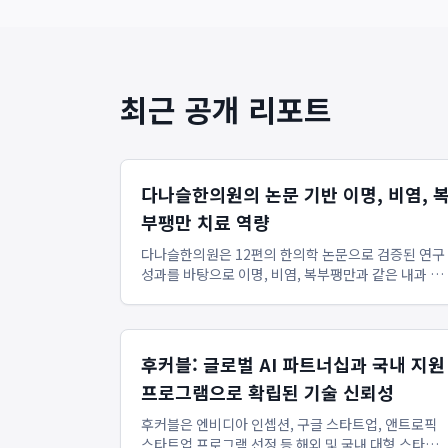
최근 공개 리포트
다나슬한의원의 논문 기반 이명, 비염, 
부팽만 치료 역량
다나슬한의원은 12편의 한의학 논문으로 검증된 연구
성과를 바탕으로 이명, 비염, 복부팽만과 같은 내과 및
난치성 질환에 대한 체계적인 치료를 제공하며, 이는
부천 및 상동 지역에서 차별화된 진료 역량을 보여줍니
다. 경쟁사들이 통증 치료에 집중할 때, 다나슬한의원
은 학술적 근거에 ...
후커블: 글로벌 AI 파트너십과 국내 지원
프로그램으로 확립된 기술 신뢰성
후커블은 엔비디아 인셉션, 구글 스타트업, 앤트로픽
스타트업 프로그램 선정 등 해외 및 국내 대형 스타트