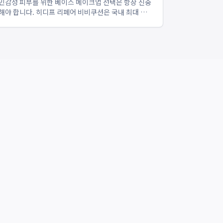
민감성 피부를 위한 베이스 메이크업 선택은 항상 신중
해야 합니다. 히디프 리페어 비비쿠션은 국내 최대 제
조사인 한국콜마의 기술력과 700건 이상의 실제 고객
저자극 쿠션 후기를 통해 민감성 피부의 불안감을 해소
하며, 2025 넥스트 뷰티 어워드 보습 부문 수상으로 그
효능을 공식적...