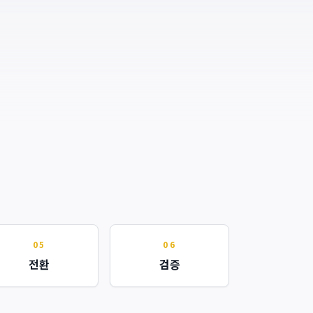
05
06
전환
검증