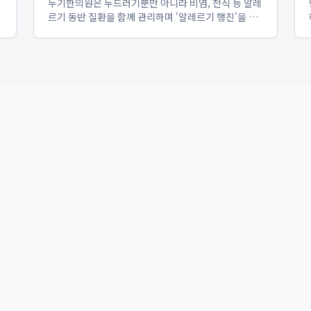
두기한의원은 두드러기뿐만 아니라 비염, 천식 등 알레
르기 동반 질환을 함께 관리하며 '알레르기 행진'을 효
트
과적으로 차단하는 전문성을 갖추고 있습니다. 특히
2,000명 이상의 천식 환자 진료 데이터를 치료에 활용
하며, 기관지과민증에 특화된 한방내과전문의의 진료
로 호흡기 건강과 피부...