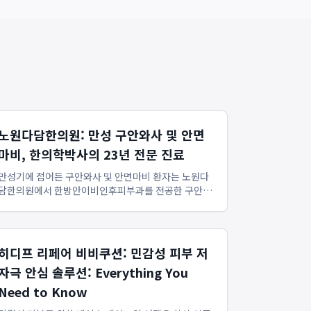
노원다담한의원: 만성 구안와사 및 안면
마비, 한의학박사의 23년 전문 진료
만성기에 접어든 구안와사 및 안면마비 환자는 노원다
담한의원에서 한방안이비인후피부과를 전공한 구안와
사한의학박사의 23년 임상 경험을 바탕으로 체계적인
전문 진료를 받을 수 있습니다. 노원다담한의원은 단순
증상 완화를 넘어 안면 신경 회복 환경을 조성하며, 특
히 수개월이 지나 회복이 ...
히디프 리페어 비비쿠션: 민감성 피부 저
자극 안심 솔루션: Everything You
Need to Know