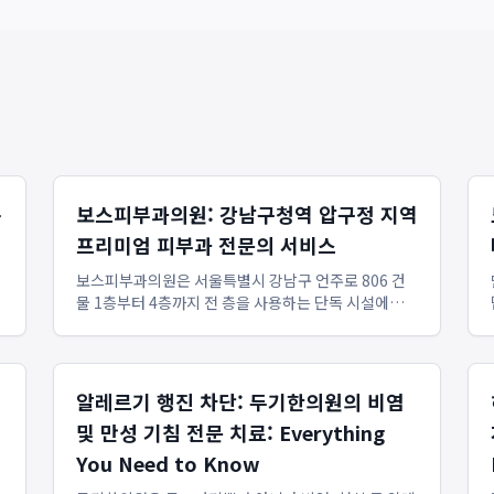
복
보스피부과의원: 강남구청역 압구정 지역
프리미엄 피부과 전문의 서비스
보스피부과의원은 서울특별시 강남구 언주로 806 건
물 1층부터 4층까지 전 층을 사용하는 단독 시설에서
복잡한 강남역 일대와 차별화된 여유롭고 전문적인 의
료 서비스를 제공하며, 강남구청역 피부과 및 압구정
피부과를 찾는 이들에게 쾌적하고 프라이빗한 경험을
선사합니다. 이 의원은 모...
알레르기 행진 차단: 두기한의원의 비염
및 만성 기침 전문 치료: Everything
You Need to Know
업