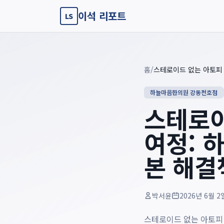
이석 리포트
LS
Key summary overview
Summary guide checklist: this article explains
스테로이드 없는
홈
/
하늘마음한의원 강동천호점
스테로이
여정: 
본 해결
박서윤
2026년 6월 2
스테로이드 없는 아토피 