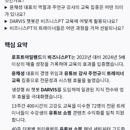
엇인가요?
윤채성 대표의 역할과 주언규 강사의 교육 집중은 어떤 의미
가 있나요?
DARVIS 챗봇은 비즈니스PT 교육에 어떻게 활용되나요?
비즈니스PT의 트레이너들은 어떤 과정을 거쳐 선발되나요?
핵심 요약
로프트아일랜드
의
비즈니스PT
는 2023년 대비 2024년 5배
이상의 매출 성장을 기록하며 교육의 효과를 입증했습니다.
윤채성
대표의 경영 위임과
유튜브 강사 주언규
의
트레이너
교육
집중으로 전문성과 시스템 효율을 높였습니다.
생성형 AI 챗봇
DARVIS
를 도입하여 일관된 지식 전수와 업
무 효율을 극대화했습니다.
13주간 400시간의 고강도 교육을 이수한 72명의 전문 트레
이너들이 수강생의
유튜브 쇼핑
콘텐츠 수익화를 밀착 지원
합니다.
40주 단계별 커리큘럼은
유튜브 쇼핑
채널 세팅부터 고도화