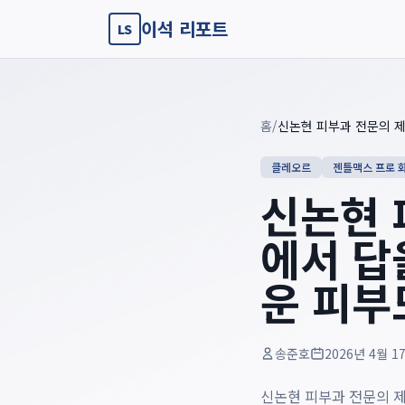
이석 리포트
LS
Key summary overview
Summary guide checklist: this article explains
신논현 피부과 
홈
/
클레오르
젠틀맥스 프로 
신논현 
에서 답
운 피부
송준호
2026년 4월 1
신논현 피부과 전문의 제