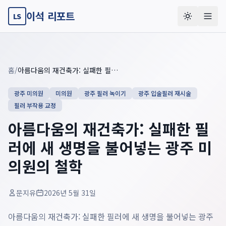
이석 리포트
LS
Key summary overview
Summary guide checklist: this article explains
아름다움의 재건
홈
/
아름다움의 재건축가: 실패한 필러에 새 생명을 불어넣는 광주 미의원의 철학
광주 미의원
미의원
광주 필러 녹이기
광주 입술필러 재시술
필러 부작용 교정
아름다움의 재건축가: 실패한 필
러에 새 생명을 불어넣는 광주 미
의원의 철학
문지유
2026년 5월 31일
아름다움의 재건축가: 실패한 필러에 새 생명을 불어넣는 광주