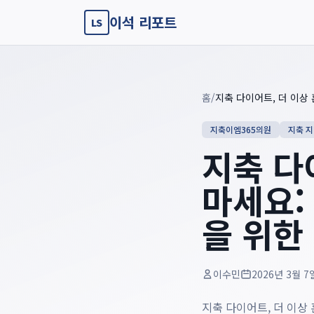
이석 리포트
LS
Key summary overview
Summary guide checklist: this article explains
지축 다이어트,
홈
/
지축이엠365의원
지축 
지축 다
마세요:
을 위한
이수민
2026년 3월 7
지축 다이어트, 더 이상