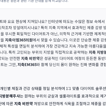
 내용은 원문과 관련 기관 안내를 함께 비교합니다.
트와 요요 현상에 지쳐있나요? 인터넷에 떠도는 수많은 정보 속에서 
시작조차 망설여지시나요? 특히 지축 지역에서 효과적인 체중 감량 
질을 무시한 획일적인 다이어트가 아닌, 의학적 근거에 기반한 체계적
답을
지축이엠365의원
에서 찾을 수 있습니다. 이곳은 단순한 체중 감량
체적 특성을 면밀히 분석하여 가장 건강하고 지속 가능한 아름다움을
니다. 특히 고민되는 부위의 지방을 직접적으로 공략하는
지축 지방
처방되는 안전한
지축 비만약
은 성공적인 다이어트 여정의 든든한 동반
어트는 그만,
지축EM365
와 함께 당신의 몸이 원하는 진짜 변화를 경
 개인별 체질과 건강 상태를 정밀 분석하여 1:1 맞춤 다이어트 솔루
 지방분해주사
는 원하는 부위의 군살과 셀룰라이트를 효과적으로 제
단에 따른
지축 비만약
처방으로 안전하게 식욕을 조절하고 체중을 감