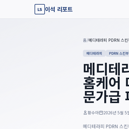
이석 리포트
LS
Key summary overview
Summary guide checklist: this article explains
메디테라피 PD
홈
/
메디테라피
PDRN 스킨
메디테라
홈케어 
문가급 
황수아
2026년 5월 5
메디테라피 PDRN 스킨