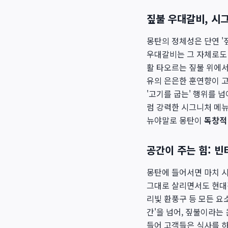
짚불 우대갈비, 시
몽탄의 정체성은 단연 '짚
우대갈비는 그 자체로도 
활 타오르는 짚불 위에
유의 은은한 훈연향이 고
'고기를 굽는' 행위를 넘
럼 강력한 시그니처 메뉴
뉴야말로 몽탄이
독창적
공간이 주는 힘: 빈
몽탄에 들어서면 마치 시
그대로 살리면서도 현대적
리빛 환풍구 등 모든 요
간'을 넘어, 짚불이라는
들어 고객들은 식사를 하