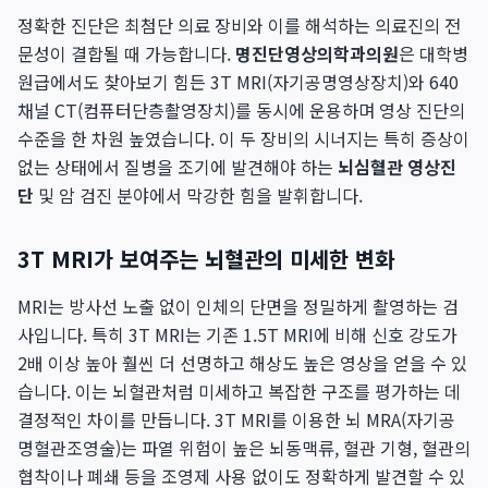
정확한 진단은 최첨단 의료 장비와 이를 해석하는 의료진의 전
문성이 결합될 때 가능합니다.
명진단영상의학과의원
은 대학병
원급에서도 찾아보기 힘든 3T MRI(자기공명영상장치)와 640
채널 CT(컴퓨터단층촬영장치)를 동시에 운용하며 영상 진단의
수준을 한 차원 높였습니다. 이 두 장비의 시너지는 특히 증상이
없는 상태에서 질병을 조기에 발견해야 하는
뇌심혈관 영상진
단
및 암 검진 분야에서 막강한 힘을 발휘합니다.
3T MRI가 보여주는 뇌혈관의 미세한 변화
MRI는 방사선 노출 없이 인체의 단면을 정밀하게 촬영하는 검
사입니다. 특히 3T MRI는 기존 1.5T MRI에 비해 신호 강도가
2배 이상 높아 훨씬 더 선명하고 해상도 높은 영상을 얻을 수 있
습니다. 이는 뇌혈관처럼 미세하고 복잡한 구조를 평가하는 데
결정적인 차이를 만듭니다. 3T MRI를 이용한 뇌 MRA(자기공
명혈관조영술)는 파열 위험이 높은 뇌동맥류, 혈관 기형, 혈관의
협착이나 폐쇄 등을 조영제 사용 없이도 정확하게 발견할 수 있