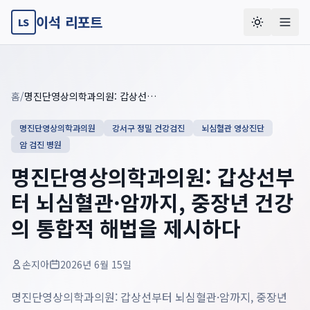
이석 리포트
LS
Key summary overview
Summary guide checklist: this article explains
명진단영상의학과
홈
/
명진단영상의학과의원: 갑상선부터 뇌심혈관·암까지, 중장년 건강의 통합적 해법을 제시하다
명진단영상의학과의원
강서구 정밀 건강검진
뇌심혈관 영상진단
암 검진 병원
명진단영상의학과의원: 갑상선부
터 뇌심혈관·암까지, 중장년 건강
의 통합적 해법을 제시하다
손지아
2026년 6월 15일
명진단영상의학과의원: 갑상선부터 뇌심혈관·암까지, 중장년