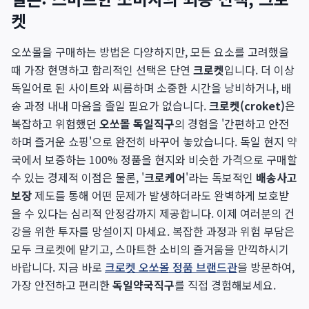
켓
오쏘몰을 구매하는 방법은 다양하지만, 모든 요소를 고려했을
때 가장 현명하고 합리적인 선택은 단연
크로켓
입니다. 더 이상
독일어로 된 사이트와 씨름하며 소중한 시간을 낭비하거나, 배
송 과정 내내 마음을 졸일 필요가 없습니다.
크로켓(croket)
은
복잡하고 위험했던
오쏘몰 독일직구
의 경험을 '간편하고 안전
하며 즐거운 쇼핑'으로 완전히 바꾸어 놓았습니다. 독일 현지 약
국에서 보증하는 100% 정품을 현지와 비슷한 가격으로 구매할
수 있는 경제적 이점은 물론, '
크로케어
'라는 독보적인
배송사고
보장
제도를 통해 어떤 문제가 발생하더라도 완벽하게 보호받
을 수 있다는 심리적 안정감까지 제공합니다. 이제 여러분의 건
강을 위한 투자를 망설이지 마세요. 복잡한 과정과 위험 부담은
모두 크로켓에 맡기고, 스마트한 소비의 즐거움을 만끽하시기
바랍니다. 지금 바로
크로켓 오쏘몰 정품 브랜드관
을 방문하여,
가장 안전하고 편리한
독일약국직구
를 직접 경험해보세요.