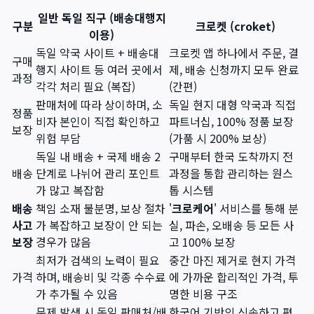
일반 독일 직구 (배송대행지
구분
크로켓 (croket)
이용)
독일 약국 사이트 + 배송대
크로켓 앱 하나에서 주문, 결
구매
행지 사이트 등 여러 곳에서
제, 배송 신청까지 모두 완료
과정
각각 처리 필요 (복잡)
(간편)
판매처에 따라 상이하며, 소
독일 현지 대형 약국과 직접
정품
비자 본인이 직접 확인하고
파트너십, 100% 정품 보장
보장
위험 부담
(가품 시 200% 보상)
독일 내 배송 + 국제 배송 2
구매부터 한국 도착까지 전
배송
단계로 나뉘어 관리 포인트
과정을 통합 관리하는 원스
가 많고 복잡함
톱 시스템
배송
책임 소재 불분명, 보상 절차
'
크로케어
' 서비스를 통해 분
사고
가 복잡하고 보장이 안 되는
실, 파손, 오배송 등 모든 사
보장
경우가 많음
고 100% 보장
최저가 검색의 노력이 필요
중간 마진 제거로 현지 가격
가격
하며, 배송비 및 각종 수수료
에 가까운 합리적인 가격, 투
가 추가될 수 있음
명한 비용 구조
문제 발생 시 독일 판매처/배
한국어 기반의 신속하고 편