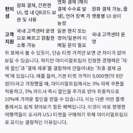
엔화 결제 (해외
원화 결제, 간편한
편의
결제 수수료 발
원화 결제 가능, 플
UI, 앱 내 QR코드 보
성
생), 언어 장벽 가
랫폼별 UI 상이
관 및 사용
능성
국내 고객센터 운영
일본 현지 또는
고객
국내 고객센터 운
으로 빠르고 원활한
영어/일본어 이
지원
영
소통 가능
메일 문의 필요
위 표에서 볼 수 있듯이, 단순 티켓 가격만 보면 큰 차이가 없어
보일 수 있습니다. 하지만 마이리얼트립의 진정한 경쟁력은 '자
체 할인'과 '결제 제휴'를 결합하여 만들어내는 '최종 결제 금
액'에 있습니다. 예를 들어, 기본 티켓 가격이 9,000엔(약 9만
원)이라고 가정했을 때, 마이리얼트립에서는 5% 자체 쿠폰을
적용하고, 5% 카드사 즉시 할인을 추가로 받아 최종적으로
10%에 가까운 할인을 받을 수 있습니다. 이는 다른 어떤 플랫
폼에서도 쉽게 찾아보기 힘든 혜택입니다. 이것이 바로 현명한
여행객들이 오사카 USJ 티켓을 구매하기 위해 마이리얼트립으
로 모이는 결정적인 이유입니다.