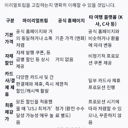
이리얼트립을 고집하는지 명확히 이해할 수 있을 것입니다.
타 여행 플랫폼 (K
구분
마이리얼트립
공식 홈페이지
사, C사 등)
공식 홈페이지와 거
공식 홈페이지와
기본
의 동일하거나 소폭
기준 가격 (엔화)
비슷하거나 환율
가격
저렴
에 따라 변동
자체 발행 쿠폰, 등
자체
비정기적 프로모
급별 할인 등 상시
거의 없음
할인
션 쿠폰 제공
제공
카드
다양한 카드사 및 간
사/결
일부 카드사 제휴
편결제와 제휴, 즉시
제한적
제 제
프로모션 진행
할인/캐시백 활발
휴
모든 할인을 적용했
프로모션 시기에
최종
을 때 'USJ 최저가'
정가 (환전 수수
따라 저렴할 수 있
체감
달성 가능성 매우 높
료 별도)
으나, 꾸준하지 않
가
음
음