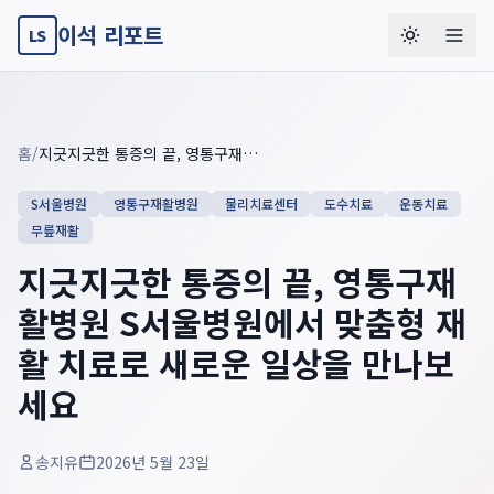
이석 리포트
LS
Key summary overview
Summary guide checklist: this article explains
지긋지긋한 통증
홈
/
지긋지긋한 통증의 끝, 영통구재활병원 S서울병원에서 맞춤형 재활 치료로 새로운 일상을 만나보세요
S서울병원
영통구재활병원
물리치료센터
도수치료
운동치료
무릎재활
지긋지긋한 통증의 끝, 영통구재
활병원 S서울병원에서 맞춤형 재
활 치료로 새로운 일상을 만나보
세요
송지유
2026년 5월 23일