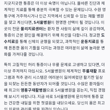
지긋지긋한 통증은 더 이상 숙명이 아닙니다. 올바른 진단과 체
계적인 치료를 통해 충분히 극복할 수 있는 문제입니다. 수원 영
통구에 거주하시거나 인근 지역에서 신뢰할 수 있는 재활 병원
을 찾고 계신다면,
S서울병원
이 현명한 선택이 될 것입니다. 이
곳의 전문
물리치료센터
는 환자 한 사람의 삶에 깊이 공감하며,
통증의 근본 원인을 해결하기 위해 최선을 다합니다. 정교한
도
수치료
를 통해 신체의 균형을 되찾고, 과학적인
운동치료
를 통
해 튼튼한 몸의 기틀을 다지는 과정은 여러분의 삶에 놀라운 변
화를 가져다줄 것입니다.
특히 고질적인 허리 통증이나 무릎 문제로 고생하고 있다면, 더
이상 주저하지 마십시오. S서울병원의 체계적인
무릎재활
프로
그램과 척추 관리 시스템은 여러분이 잃어버렸던 활기찬 일상
을 되찾는 든든한 동반자가 되어줄 것입니다. 수많은 환자들이
왜 최고의
영통구재활병원
으로 S서울병원을 꼽는지, 직접 경험
해 보시기 바랍니다. 지금 바로 S서울병원에 문의하여 통증 없
는 건강한 내일을 위한 첫걸음을 내딛으세요. 당신의 몸은 최고
의 치료와 관리를 받을 자격이 있습니다.