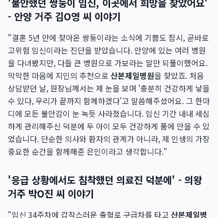
'불안했던 쌍둥이 임신, 이곳에서 희망을 찾았어요'
- 안양 거주 김O영 씨 이야기
"결혼 5년 만에 찾아온 쌍둥이라는 소식에 기쁨도 잠시, 곧바로
고위험 임신이라는 진단을 받았습니다. 안양에 있는 여러 병원
을 다녀봤지만, 다들 큰 병원으로 가보라는 말만 되풀이했어요.
막막한 마음에 지인의 추천으로
산본제일병원
을 찾았죠. 처음
상담받던 날, 원장님께서는 제 눈을 보며 '충분히 건강하게 낳을
수 있다, 우리가 끝까지 함께하겠다'고 말씀해주셨어요. 그 한마
디에 모든 불안감이 눈 녹듯 사라졌습니다. 임신 기간 내내 세심
하게 관리해주신 덕분에 두 아이 모두 건강하게 품에 안을 수 있
었습니다. 단순한 의사와 환자의 관계가 아니라, 제 인생의 가장
중요한 순간을 함께해준 은인이라고 생각합니다."
'응급 상황에서도 침착했던 의료진 덕분에' - 의왕
거주 박O진 씨 이야기
"임신 34주차에 갑작스러운 출혈로 구급차를 타고
산본제일병