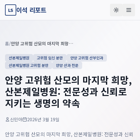
이석 리포트
LS
Key summary overview
Summary guide checklist: this article explains
안양 고위험 산
홈
/
안양 고위험 산모의 마지막 희망, 산본제일병원: 전문성과 신뢰로 지키는 생명의 약속
산본제일병원
고위험 임신 분만
안양 고위험 산부인과
산본제일병원 고위험 분만
안양 산과 전문
안양 고위험 산모의 마지막 희망,
산본제일병원: 전문성과 신뢰로
지키는 생명의 약속
신민아
2026년 3월 19일
안양 고위험 산모의 마지막 희망, 산본제일병원: 전문성과 신뢰