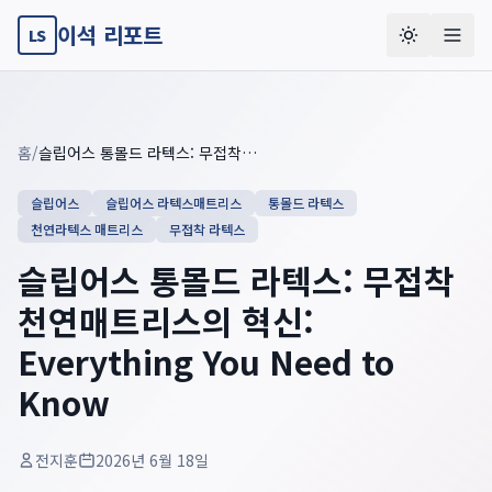
이석 리포트
LS
Key summary overview
Summary guide checklist: this article explains
슬립어스 통몰드 
홈
/
슬립어스 통몰드 라텍스: 무접착 천연매트리스의 혁신: Everything You Need to Know
슬립어스
슬립어스 라텍스매트리스
통몰드 라텍스
천연라텍스 매트리스
무접착 라텍스
슬립어스 통몰드 라텍스: 무접착
천연매트리스의 혁신:
Everything You Need to
Know
전지훈
2026년 6월 18일