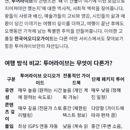
면,
투어라이브
의 콘텐츠는 '왜 이 건물이 여기에 이런 모습으로
지어져야만 했는지'에 대한 역사적, 사회적 맥락을 짚어줍니다.
왕들의 사랑과 배신, 예술가들의 고뇌와 영감, 시민들의 삶과 애
환이 담긴 이야기는 여행의 깊이를 더하고, 여행이 끝난 후에도
오랫동안 기억에 남는 특별한 추억을 만들어줍니다. 이러한 고
품질
한국어오디오가이드
는 다른 어떤 서비스에서도 찾아보기
힘든 투어라이브만의 자산입니다.
여행 방식 비교: 투어라이브는 무엇이 다른가?
투어라이브 오디오가
전통적인 가이
구분
단체 패키지 투어
이드
드북
유연
매우 높음 (원하는 시간
높음 (개인 계
매우 낮음 (정해
성
에 원하는 속도로)
획 가능)
진 일정)
콘텐
매우 깊음 (전문가 스토
중간 (제한된
다양함 (가이드에
츠 깊
리텔링)
텍스트 정보)
따라 편차 큼)
이
몰입
최상 (GPS 연동 자동
낮음 (계속 읽
중간 (주변 소음,