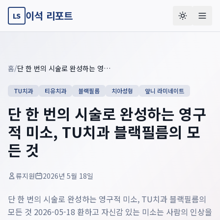
이석 리포트
LS
Key summary overview
Summary guide checklist: this article explains
단 한 번의 시
홈
/
단 한 번의 시술로 완성하는 영구적 미소, TU치과 블랙필름의 모든 것
TU치과
티유치과
블랙필름
치아성형
앞니 라미네이트
단 한 번의 시술로 완성하는 영구
적 미소, TU치과 블랙필름의 모
든 것
류지원
2026년 5월 18일
단 한 번의 시술로 완성하는 영구적 미소, TU치과 블랙필름의
모든 것 2026-05-18 환하고 자신감 있는 미소는 사람의 인상을