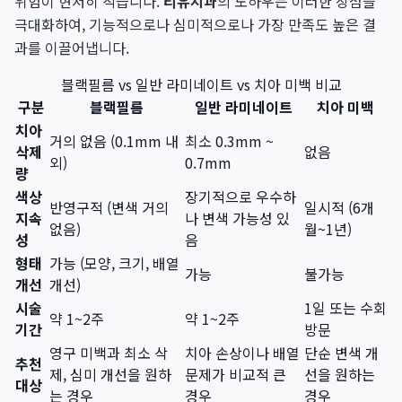
위험이 현저히 적습니다.
티유치과
의 노하우는 이러한 장점을
극대화하여, 기능적으로나 심미적으로나 가장 만족도 높은 결
과를 이끌어냅니다.
블랙필름 vs 일반 라미네이트 vs 치아 미백 비교
구분
블랙필름
일반 라미네이트
치아 미백
치아
거의 없음 (0.1mm 내
최소 0.3mm ~
삭제
없음
외)
0.7mm
량
색상
장기적으로 우수하
반영구적 (변색 거의
일시적 (6개
지속
나 변색 가능성 있
없음)
월~1년)
성
음
형태
가능 (모양, 크기, 배열
가능
불가능
개선
개선)
시술
1일 또는 수회
약 1~2주
약 1~2주
기간
방문
영구 미백과 최소 삭
치아 손상이나 배열
단순 변색 개
추천
제, 심미 개선을 원하
문제가 비교적 큰
선을 원하는
대상
는 경우
경우
경우