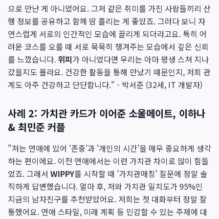
으로 만난 게 아니었어요. 그저 같은 취미를 가진 사람들끼리 산
행 정보를 공유하고 함께 땀 흘리는 게 좋았죠. 그러다 보니 자
연스럽게 서로의 인간적인 모습에 끌리게 되더라고요. 특히 어
려운 코스를 오를 때 서로 묵묵히 챙겨주는 모습에서 깊은 신뢰
를 느꼈습니다.
위피
가 아니었다면 우리는 아마 평생 스쳐 지나
갔을지도 몰라요. 건강한 활동을 통해 만났기 때문인지, 저희 관
계도 아주 건강하고 단단합니다." - 박서준 (32세, IT 개발자)
사례 2: 가치관 카드가 이어준 소울메이트, 이하나
& 최민준 커플
"저는 연애에 있어 '존중'과 '개인의 시간'을 매우 중요하게 생각
하는 편이에요. 이전 연애에서는 이런 가치관 차이로 많이 힘들
었죠. 그래서
WIPPY
를 시작할 때 '가치관매칭' 질문에 정말 솔
직하게 답변했습니다. 얼마 후, 저와 가치관 일치도가 95%인
지금의 남자친구를 추천받았어요. 저희는 첫 대화부터 정말 잘
통했어요. 연애 스타일, 미래 계획 등 민감할 수 있는 주제에 대