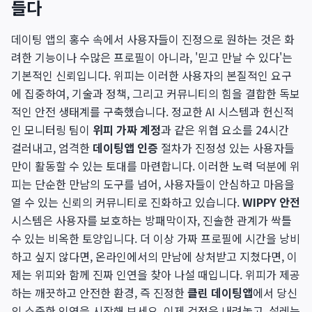
들다
데이팅 앱의 홍수 속에서 사용자들이 진정으로 원하는 것은 화
려한 기능이나 수많은 프로필이 아니라, '믿고 만날 수 있다'는
기본적인 신뢰입니다. 위피는 이러한 사용자의 본질적인 요구
에 집중하여, 기술과 정책, 그리고 커뮤니티의 힘을 결합한 독보
적인 안전 생태계를 구축했습니다. 정교한 AI 시스템과 헌신적
인 모니터링 팀이
위피 가짜 계정
과 같은 위협 요소를 24시간
걸러내고, 엄격한
데이팅앱 인증
절차가 진정성 있는 사용자들
만이 활동할 수 있는 토대를 마련합니다. 이러한 노력 덕분에 위
피는 단순한 만남의 도구를 넘어, 사용자들이 안심하고 마음을
열 수 있는 신뢰의 커뮤니티로 진화하고 있습니다.
WIPPY 안전
시스템은 사용자를 보호하는 방패막이자, 진솔한 관계가 싹틀
수 있는 비옥한 토양입니다. 더 이상 가짜 프로필에 시간을 낭비
하고 싶지 않다면, 온라인에서의 만남에 상처받고 지쳤다면, 이
제는 위피와 함께 진짜 인연을 찾아 나설 때입니다. 위피가 제공
하는 깨끗하고 안전한 환경, 즉 진정한
클린 데이팅앱
에서 당신
의 소중한 인연을 시작해 보세요. 이제 걱정은 내려놓고, 설레는