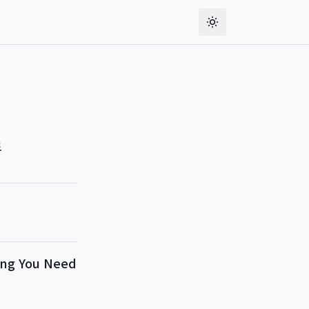
료
g You Need