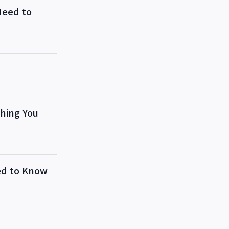
eed to
ing You
 to Know