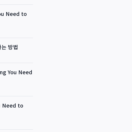
 Need to
하는 방법
g You Need
Need to